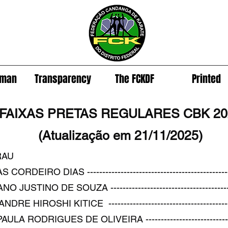
man
Transparency
The FCKDF
Printed
FAIXAS PRETAS REGULARES CBK 20
(Atualização em 21/11/2025)
RAU
IRO DIAS ---------------------------------------------------
INO DE SOUZA --------------------------------------------
ROSHI KITICE ---------------------------------------------
ODRIGUES DE OLIVEIRA ----------------------------------