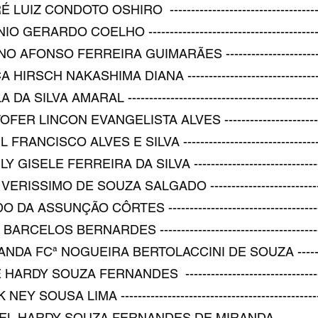
CONDOTO OSHIRO -----------------------------------------
ARDO COELHO ----------------------------------------------
ONSO FERREIRA GUIMARÃES ------------------------------
CH NAKASHIMA DIANA -------------------------------------
VA AMARAL -------------------------------------------------
LINCON EVANGELISTA ALVES ------------------------------
CISCO ALVES E SILVA --------------------------------------
ELE FERREIRA DA SILVA -----------------------------------
SSIMO DE SOUZA SALGADO ---------------------------------
SSUNÇÃO CÔRTES ------------------------------------------
LOS BERNARDES -------------------------------------------
 FCª NOGUEIRA BERTOLACCINI DE SOUZA ---------------
Y SOUZA FERNANDES --------------------------------------
USA LIMA ---------------------------------------------------
ARDY SOUZA FERNANDES DE MIRANDA -------------------