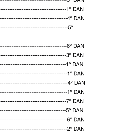
-------------------------------1º DAN
--------------------------------4º DAN
------------------------------5º
------------------------------6º DAN
--------------------------------3º DAN
--------------------------------1º DAN
---------------------------------1º DAN
-------------------------------4º DAN
-------------------------------1º DAN
-------------------------------7º DAN
------------------------------5º DAN
--------------------------------6º DAN
----------------------------2º DAN