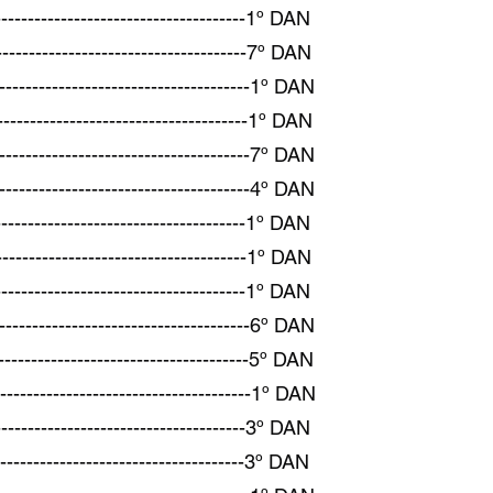
---------------------------------1º DAN
---------------------------------7º DAN
---------------------------------1º DAN
--------------------------------1º DAN
------------------------------7º DAN
------------------------------4º DAN
--------------------------------1º DAN
--------------------------------1º DAN
--------------------------------1º DAN
------------------------------6º DAN
------------------------------5º DAN
------------------------------1º DAN
------------------------------3º DAN
------------------------------3º DAN