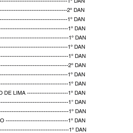
------------------------------1º DAN
-------------------------------2º DAN
-------------------------------1º DAN
------------------------------1º DAN
-------------------------------1º DAN
-------------------------------1º DAN
-----------------------------1º DAN
------------------------------2º DAN
--------------------------------1º DAN
------------------------------1º DAN
MA -----------------------1º DAN
-------------------------------1° DAN
-------------------------------1º DAN
---------------------------1º DAN
-------------------------------1º DAN