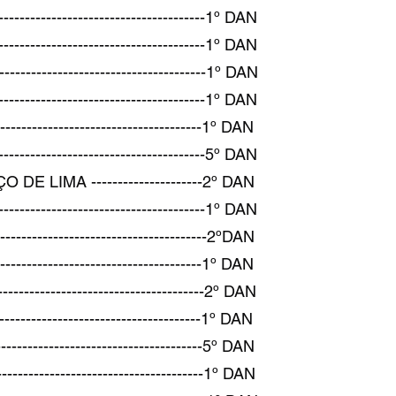
--------------------------------1º DAN
-----------------------------1º DAN
-----------------------------1º DAN
-------------------------------1º DAN
-----------------------------1º DAN
------------------------------5º DAN
IMA ---------------------2º DAN
-------------------------------1º DAN
---------------------------------2ºDAN
-------------------------------1º DAN
-------------------------------2º DAN
-------------------------------1º DAN
-------------------------------5º DAN
-------------------------------1º DAN